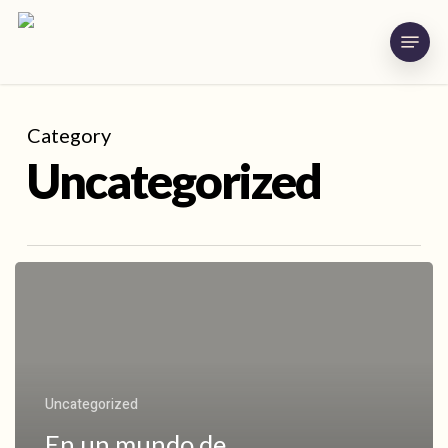
Skip
Menu
to
main
content
Category
Uncategorized
Uncategorized
En un mundo de