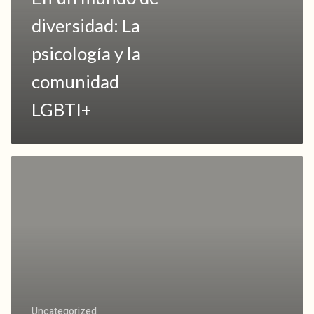
diversidad: La
psicología y la
comunidad
LGBTI+
Uncategorized